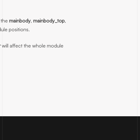
e the
mainbody
,
mainbody_top
,
le positions.
r
will affect the whole module