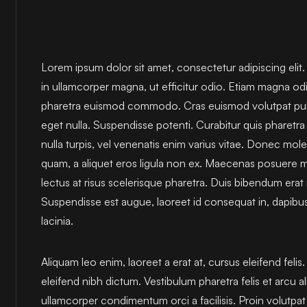
Lorem ipsum dolor sit amet, consectetur adipiscing elit
in ullamcorper magna, ut efficitur odio. Etiam magna odio
pharetra euismod commodo. Cras euismod volutpat pulvi
eget nulla. Suspendisse potenti. Curabitur quis pharetr
nulla turpis, vel venenatis enim varius vitae. Donec molest
quam, a aliquet eros ligula non ex. Maecenas posuere m
lectus at risus scelerisque pharetra. Duis bibendum erat r
Suspendisse est augue, laoreet id consequat in, dapibus
lacinia.
Aliquam leo enim, laoreet a erat at, cursus eleifend felis.
eleifend nibh dictum. Vestibulum pharetra felis et arcu a
ullamcorper condimentum orci a facilisis. Proin volutpat t