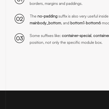
borders, margins and paddings.
The
no-padding
suffix is also very useful insid
02
mainbody_bottom
, and
bottom1
-
bottom6
modu
Some suffixes like:
container-special
,
containe
03
position, not only the specific module box.