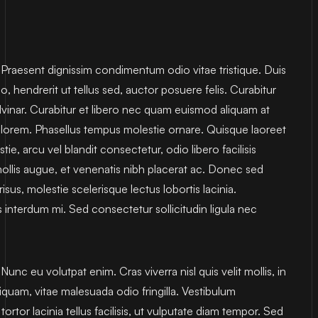
. Praesent dignissim condimentum odio vitae tristique. Duis
, hendrerit ut tellus sed, auctor posuere felis. Curabitur
nar. Curabitur et libero nec quam euismod aliquam at
a lorem. Phasellus tempus molestie ornare. Quisque laoreet
ie, arcu vel blandit consectetur, odio libero facilisis
ollis augue, et venenatis nibh placerat ac. Donec sed
isus, molestie scelerisque lectus lobortis lacinia.
 interdum mi. Sed consectetur sollicitudin ligula nec
 Nunc eu volutpat enim. Cras viverra nisl quis velit mollis, in
liquam, vitae malesuada odio fringilla. Vestibulum
ortor lacinia tellus facilisis, ut vulputate diam tempor. Sed