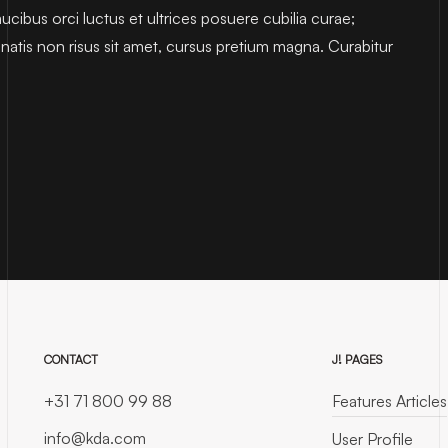
ucibus orci luctus et ultrices posuere cubilia curae;
tis non risus sit amet, cursus pretium magna. Curabitur
CONTACT
J! PAGES
+31 71 800 99 88
Features Articles
info@kda.com
User Profile