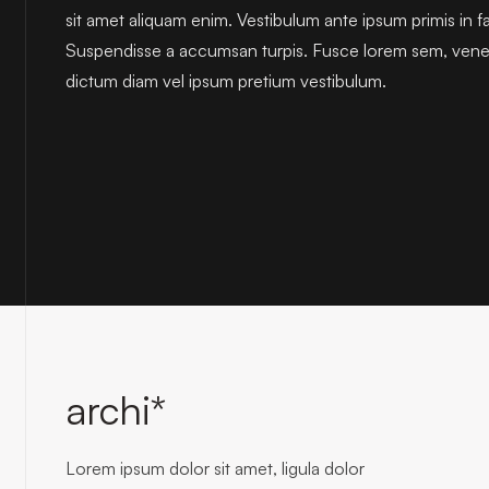
sit amet aliquam enim. Vestibulum ante ipsum primis in fa
Suspendisse a accumsan turpis. Fusce lorem sem, venena
dictum diam vel ipsum pretium vestibulum.
archi*
Lorem ipsum dolor sit amet, ligula dolor